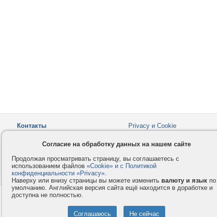
Контакты
Privacy и Cookie
Компания
Правила и условия
Согласие на обработку данных на нашем сайте
Услуги
Помощь
Продолжая просматривать страницу, вы соглашаетесь с
Как оплатить
Форумы
использованием файлов
«Cookie» и с Политикой
конфиденциальности «Privacy»
© 2008-2026
VMESTE.EU
.
- Все права защищены.
Наверху или внизу страницы вы можете изменить
валюту и язык
по
умолчанию. Английская версия сайта ещё находится в доработке и
доступна не полностью.