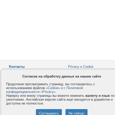
Контакты
Privacy и Cookie
Компания
Правила и условия
Согласие на обработку данных на нашем сайте
Услуги
Помощь
Продолжая просматривать страницу, вы соглашаетесь с
Как оплатить
Форумы
использованием файлов
«Cookie» и с Политикой
конфиденциальности «Privacy»
© 2008-2026
VMESTE.EU
.
- Все права защищены.
Наверху или внизу страницы вы можете изменить
валюту и язык
по
умолчанию. Английская версия сайта ещё находится в доработке и
доступна не полностью.