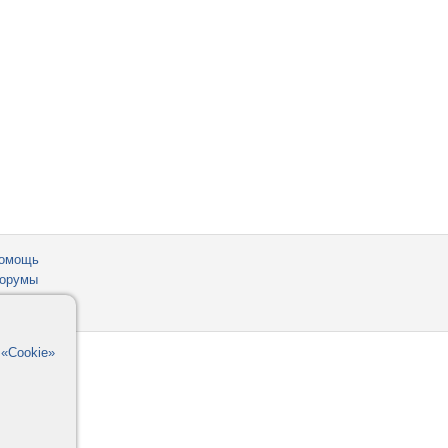
омощь
орумы
в
«Cookie»