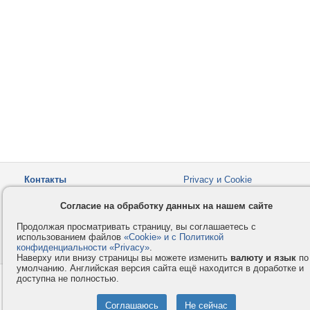
Контакты
Privacy и Cookie
Компания
Правила и условия
Согласие на обработку данных на нашем сайте
Услуги
Помощь
Продолжая просматривать страницу, вы соглашаетесь с
Как оплатить
Форумы
использованием файлов
«Cookie» и с Политикой
конфиденциальности «Privacy»
© 2008-2026
VMESTE.EU
.
- Все права защищены.
Наверху или внизу страницы вы можете изменить
валюту и язык
по
умолчанию. Английская версия сайта ещё находится в доработке и
доступна не полностью.