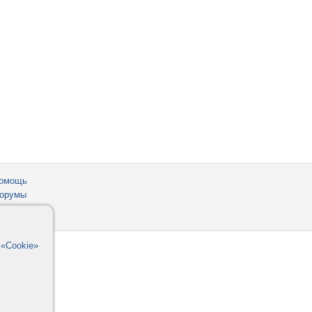
омощь
орумы
в
«Cookie»