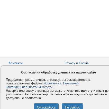
Контакты
Privacy и Cookie
Компания
Правила и условия
Согласие на обработку данных на нашем сайте
Услуги
Помощь
Продолжая просматривать страницу, вы соглашаетесь с
Как оплатить
Форумы
использованием файлов
«Cookie» и с Политикой
конфиденциальности «Privacy»
© 2008-2026
VMESTE.EU
.
- Все права защищены.
Наверху или внизу страницы вы можете изменить
валюту и язык
по
умолчанию. Английская версия сайта ещё находится в доработке и
доступна не полностью.