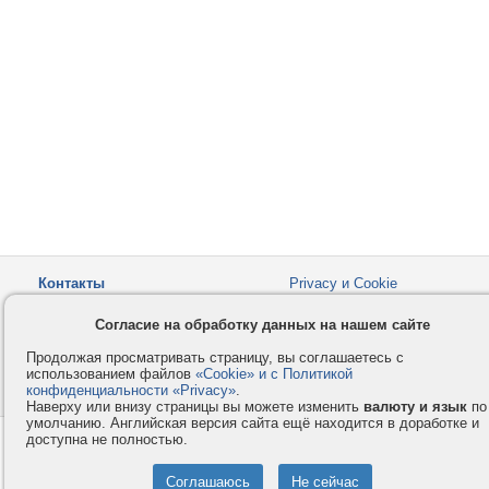
Контакты
Privacy и Cookie
Компания
Правила и условия
Согласие на обработку данных на нашем сайте
Услуги
Помощь
Продолжая просматривать страницу, вы соглашаетесь с
Как оплатить
Форумы
использованием файлов
«Cookie» и с Политикой
конфиденциальности «Privacy»
© 2008-2026
VMESTE.EU
.
- Все права защищены.
Наверху или внизу страницы вы можете изменить
валюту и язык
по
умолчанию. Английская версия сайта ещё находится в доработке и
доступна не полностью.