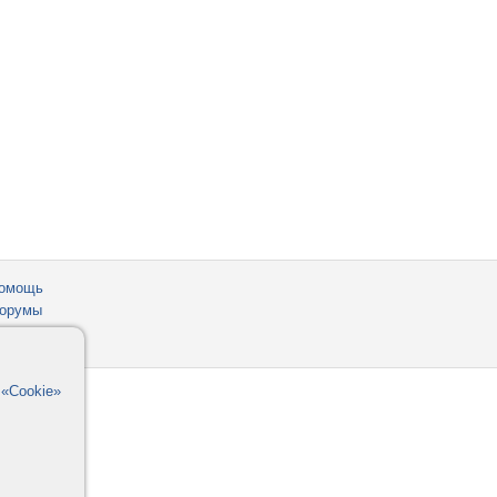
омощь
орумы
в
«Cookie»