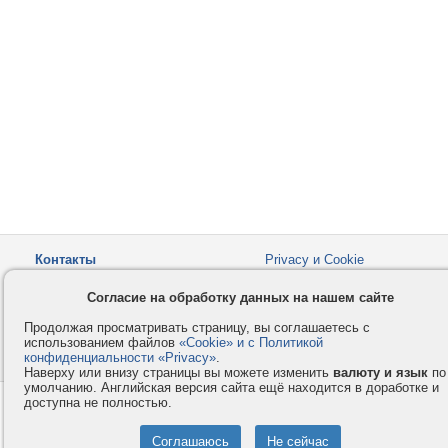
Контакты
Privacy и Cookie
Компания
Правила и условия
Согласие на обработку данных на нашем сайте
Услуги
Помощь
Продолжая просматривать страницу, вы соглашаетесь с
Как оплатить
Форумы
использованием файлов
«Cookie» и с Политикой
конфиденциальности «Privacy»
© 2008-2026
VMESTE.EU
.
- Все права защищены.
Наверху или внизу страницы вы можете изменить
валюту и язык
по
умолчанию. Английская версия сайта ещё находится в доработке и
доступна не полностью.