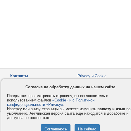
Контакты
Privacy и Cookie
Компания
Правила и условия
Согласие на обработку данных на нашем сайте
Услуги
Помощь
Продолжая просматривать страницу, вы соглашаетесь с
Как оплатить
Форумы
использованием файлов
«Cookie» и с Политикой
конфиденциальности «Privacy»
© 2008-2026
VMESTE.EU
.
- Все права защищены.
Наверху или внизу страницы вы можете изменить
валюту и язык
по
умолчанию. Английская версия сайта ещё находится в доработке и
доступна не полностью.