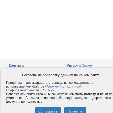
Контакты
Privacy и Cookie
Компания
Правила и условия
Согласие на обработку данных на нашем сайте
Услуги
Помощь
Продолжая просматривать страницу, вы соглашаетесь с
Как оплатить
Форумы
использованием файлов
«Cookie» и с Политикой
конфиденциальности «Privacy»
© 2008-2026
VMESTE.EU
.
- Все права защищены.
Наверху или внизу страницы вы можете изменить
валюту и язык
по
умолчанию. Английская версия сайта ещё находится в доработке и
доступна не полностью.