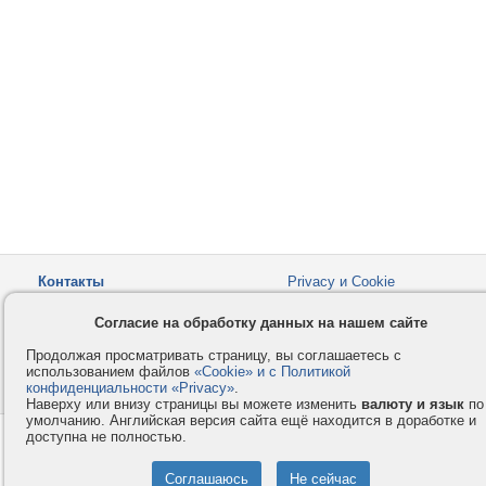
Контакты
Privacy и Cookie
Компания
Правила и условия
Согласие на обработку данных на нашем сайте
Услуги
Помощь
Продолжая просматривать страницу, вы соглашаетесь с
Как оплатить
Форумы
использованием файлов
«Cookie» и с Политикой
конфиденциальности «Privacy»
© 2008-2026
VMESTE.EU
.
- Все права защищены.
Наверху или внизу страницы вы можете изменить
валюту и язык
по
умолчанию. Английская версия сайта ещё находится в доработке и
доступна не полностью.