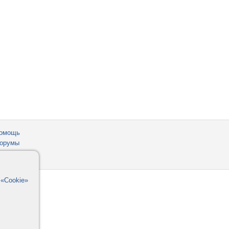
омощь
орумы
в
«Cookie»