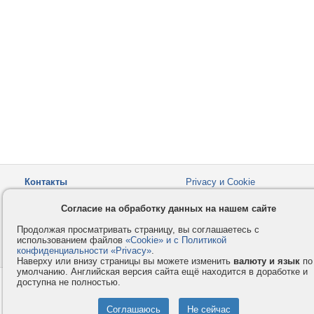
Контакты
Privacy и Cookie
Компания
Правила и условия
Согласие на обработку данных на нашем сайте
Услуги
Помощь
Продолжая просматривать страницу, вы соглашаетесь с
Как оплатить
Форумы
использованием файлов
«Cookie» и с Политикой
конфиденциальности «Privacy»
© 2008-2026
VMESTE.EU
.
- Все права защищены.
Наверху или внизу страницы вы можете изменить
валюту и язык
по
умолчанию. Английская версия сайта ещё находится в доработке и
доступна не полностью.