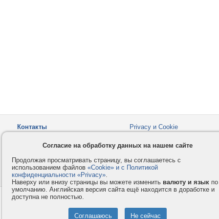
Контакты
Privacy и Cookie
Компания
Правила и условия
Согласие на обработку данных на нашем сайте
Услуги
Помощь
Продолжая просматривать страницу, вы соглашаетесь с
Как оплатить
Форумы
использованием файлов
«Cookie» и с Политикой
конфиденциальности «Privacy»
© 2008-2026
VMESTE.EU
.
- Все права защищены.
Наверху или внизу страницы вы можете изменить
валюту и язык
по
умолчанию. Английская версия сайта ещё находится в доработке и
доступна не полностью.