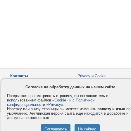
Контакты
Privacy и Cookie
Компания
Правила и условия
Согласие на обработку данных на нашем сайте
Услуги
Помощь
Продолжая просматривать страницу, вы соглашаетесь с
Как оплатить
Форумы
использованием файлов
«Cookie» и с Политикой
конфиденциальности «Privacy»
© 2008-2026
VMESTE.EU
.
- Все права защищены.
Наверху или внизу страницы вы можете изменить
валюту и язык
по
умолчанию. Английская версия сайта ещё находится в доработке и
доступна не полностью.