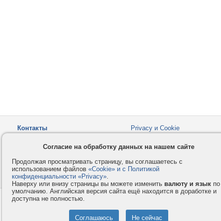
Контакты
Privacy и Cookie
Компания
Правила и условия
Согласие на обработку данных на нашем сайте
Услуги
Помощь
Продолжая просматривать страницу, вы соглашаетесь с
Как оплатить
Форумы
использованием файлов
«Cookie» и с Политикой
конфиденциальности «Privacy»
© 2008-2026
VMESTE.EU
.
- Все права защищены.
Наверху или внизу страницы вы можете изменить
валюту и язык
по
умолчанию. Английская версия сайта ещё находится в доработке и
доступна не полностью.