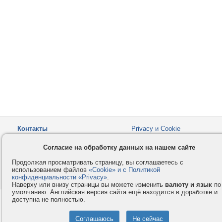
Контакты
Privacy и Cookie
Компания
Правила и условия
Согласие на обработку данных на нашем сайте
Услуги
Помощь
Продолжая просматривать страницу, вы соглашаетесь с
Как оплатить
Форумы
использованием файлов
«Cookie» и с Политикой
конфиденциальности «Privacy»
© 2008-2026
VMESTE.EU
.
- Все права защищены.
Наверху или внизу страницы вы можете изменить
валюту и язык
по
умолчанию. Английская версия сайта ещё находится в доработке и
доступна не полностью.