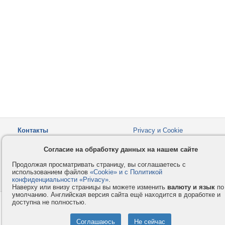
Контакты
Privacy и Cookie
Компания
Правила и условия
Согласие на обработку данных на нашем сайте
Услуги
Помощь
Продолжая просматривать страницу, вы соглашаетесь с
Как оплатить
Форумы
использованием файлов
«Cookie» и с Политикой
конфиденциальности «Privacy»
© 2008-2026
VMESTE.EU
.
- Все права защищены.
Наверху или внизу страницы вы можете изменить
валюту и язык
по
умолчанию. Английская версия сайта ещё находится в доработке и
доступна не полностью.