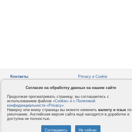
Контакты
Privacy и Cookie
Компания
Правила и условия
Согласие на обработку данных на нашем сайте
Услуги
Помощь
Продолжая просматривать страницу, вы соглашаетесь с
Как оплатить
Форумы
использованием файлов
«Cookie» и с Политикой
конфиденциальности «Privacy»
© 2008-2026
VMESTE.EU
.
- Все права защищены.
Наверху или внизу страницы вы можете изменить
валюту и язык
по
умолчанию. Английская версия сайта ещё находится в доработке и
доступна не полностью.