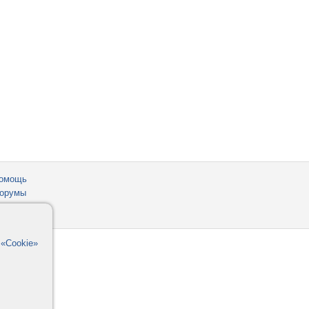
омощь
орумы
в
«Cookie»