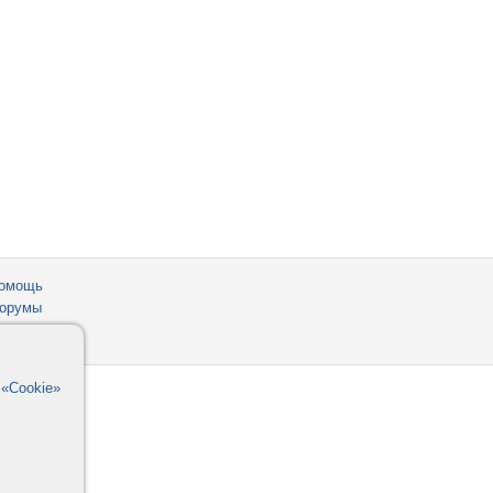
омощь
орумы
в
«Cookie»