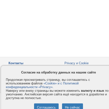
Контакты
Privacy и Cookie
Компания
Правила и условия
Согласие на обработку данных на нашем сайте
Услуги
Помощь
Продолжая просматривать страницу, вы соглашаетесь с
Как оплатить
Форумы
использованием файлов
«Cookie» и с Политикой
конфиденциальности «Privacy»
© 2008-2026
VMESTE.EU
.
- Все права защищены.
Наверху или внизу страницы вы можете изменить
валюту и язык
по
умолчанию. Английская версия сайта ещё находится в доработке и
доступна не полностью.