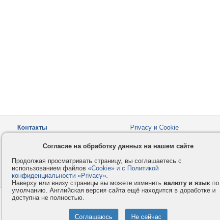
Контакты
Privacy и Cookie
Компания
Правила и условия
Согласие на обработку данных на нашем сайте
Услуги
Помощь
Продолжая просматривать страницу, вы соглашаетесь с
Как оплатить
Форумы
использованием файлов
«Cookie» и с Политикой
конфиденциальности «Privacy»
© 2008-2026
VMESTE.EU
.
- Все права защищены.
Наверху или внизу страницы вы можете изменить
валюту и язык
по
умолчанию. Английская версия сайта ещё находится в доработке и
доступна не полностью.