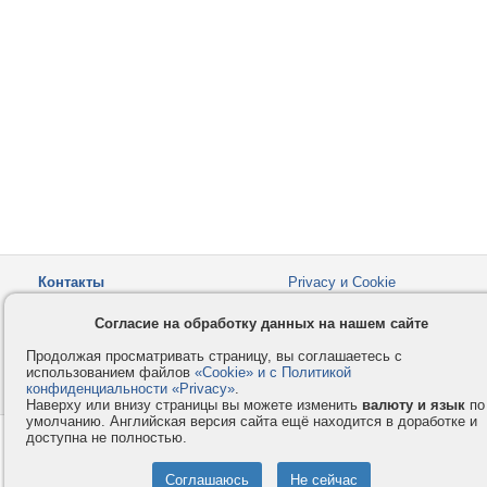
Контакты
Privacy и Cookie
Компания
Правила и условия
Согласие на обработку данных на нашем сайте
Услуги
Помощь
Продолжая просматривать страницу, вы соглашаетесь с
Как оплатить
Форумы
использованием файлов
«Cookie» и с Политикой
конфиденциальности «Privacy»
© 2008-2026
VMESTE.EU
.
- Все права защищены.
Наверху или внизу страницы вы можете изменить
валюту и язык
по
умолчанию. Английская версия сайта ещё находится в доработке и
доступна не полностью.