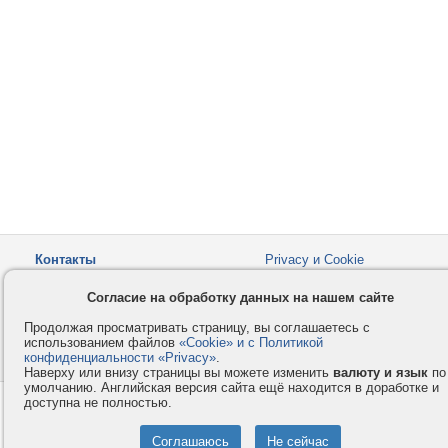
Контакты
Privacy и Cookie
Компания
Правила и условия
Согласие на обработку данных на нашем сайте
Услуги
Помощь
Продолжая просматривать страницу, вы соглашаетесь с
Как оплатить
Форумы
использованием файлов
«Cookie» и с Политикой
конфиденциальности «Privacy»
© 2008-2026
VMESTE.EU
.
- Все права защищены.
Наверху или внизу страницы вы можете изменить
валюту и язык
по
умолчанию. Английская версия сайта ещё находится в доработке и
доступна не полностью.