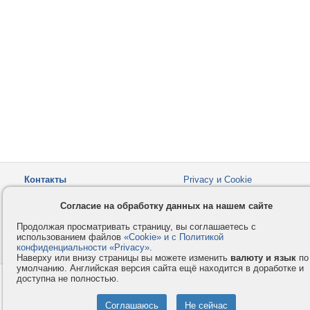
Контакты
Privacy и Cookie
Компания
Правила и условия
Согласие на обработку данных на нашем сайте
Услуги
Помощь
Продолжая просматривать страницу, вы соглашаетесь с
Как оплатить
Форумы
использованием файлов
«Cookie» и с Политикой
конфиденциальности «Privacy»
© 2008-2026
VMESTE.EU
.
- Все права защищены.
Наверху или внизу страницы вы можете изменить
валюту и язык
по
умолчанию. Английская версия сайта ещё находится в доработке и
доступна не полностью.