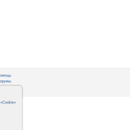
омощь
орумы
в
«Cookie»