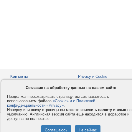
Контакты
Privacy и Cookie
Компания
Правила и условия
Согласие на обработку данных на нашем сайте
Услуги
Помощь
Продолжая просматривать страницу, вы соглашаетесь с
Как оплатить
Форумы
использованием файлов
«Cookie» и с Политикой
конфиденциальности «Privacy»
© 2008-2026
VMESTE.EU
.
- Все права защищены.
Наверху или внизу страницы вы можете изменить
валюту и язык
по
умолчанию. Английская версия сайта ещё находится в доработке и
доступна не полностью.