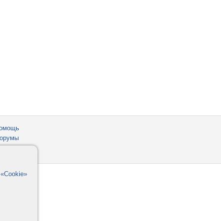
омощь
орумы
в
«Cookie»