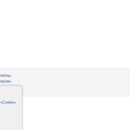
омощь
орумы
в
«Cookie»