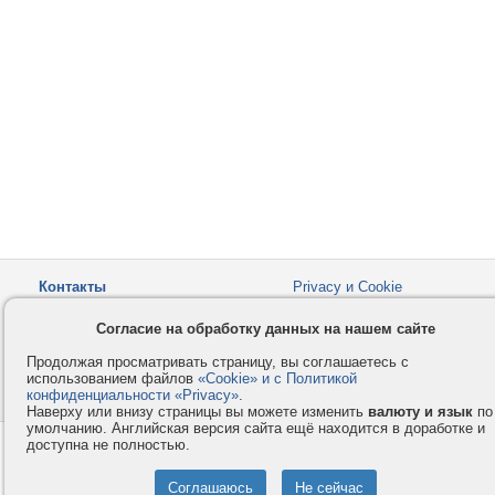
Контакты
Privacy и Cookie
Компания
Правила и условия
Согласие на обработку данных на нашем сайте
Услуги
Помощь
Продолжая просматривать страницу, вы соглашаетесь с
Как оплатить
Форумы
использованием файлов
«Cookie» и с Политикой
конфиденциальности «Privacy»
© 2008-2026
VMESTE.EU
.
- Все права защищены.
Наверху или внизу страницы вы можете изменить
валюту и язык
по
умолчанию. Английская версия сайта ещё находится в доработке и
доступна не полностью.