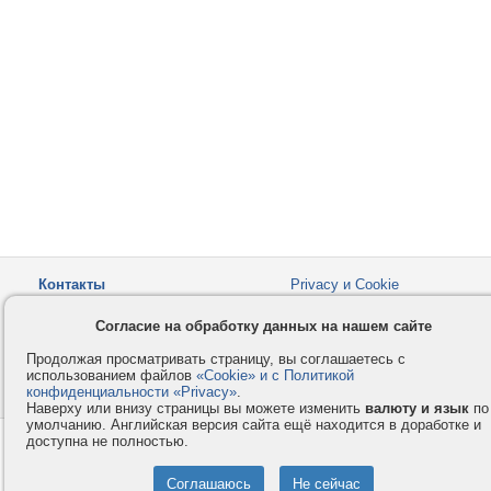
Контакты
Privacy и Cookie
Компания
Правила и условия
Согласие на обработку данных на нашем сайте
Услуги
Помощь
Продолжая просматривать страницу, вы соглашаетесь с
Как оплатить
Форумы
использованием файлов
«Cookie» и с Политикой
конфиденциальности «Privacy»
© 2008-2026
VMESTE.EU
.
- Все права защищены.
Наверху или внизу страницы вы можете изменить
валюту и язык
по
умолчанию. Английская версия сайта ещё находится в доработке и
доступна не полностью.