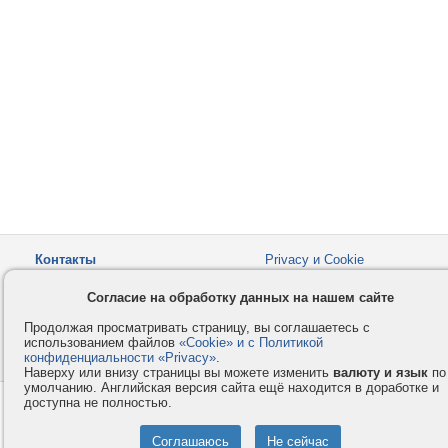
Контакты
Privacy и Cookie
Компания
Правила и условия
Согласие на обработку данных на нашем сайте
Услуги
Помощь
Продолжая просматривать страницу, вы соглашаетесь с
Как оплатить
Форумы
использованием файлов
«Cookie» и с Политикой
конфиденциальности «Privacy»
© 2008-2026
VMESTE.EU
.
- Все права защищены.
Наверху или внизу страницы вы можете изменить
валюту и язык
по
умолчанию. Английская версия сайта ещё находится в доработке и
доступна не полностью.