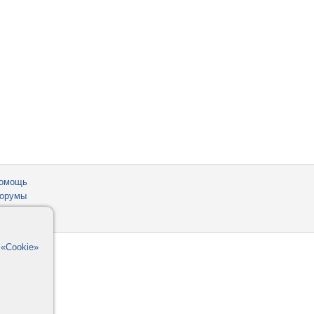
омощь
орумы
в
«Cookie»