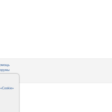
омощь
орумы
в
«Cookie»