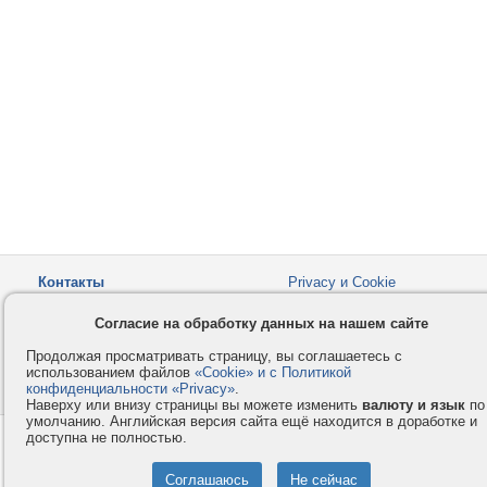
Контакты
Privacy и Cookie
Компания
Правила и условия
Согласие на обработку данных на нашем сайте
Услуги
Помощь
Продолжая просматривать страницу, вы соглашаетесь с
Как оплатить
Форумы
использованием файлов
«Cookie» и с Политикой
конфиденциальности «Privacy»
© 2008-2026
VMESTE.EU
.
- Все права защищены.
Наверху или внизу страницы вы можете изменить
валюту и язык
по
умолчанию. Английская версия сайта ещё находится в доработке и
доступна не полностью.