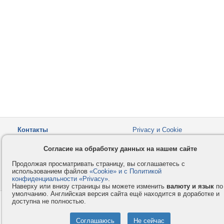
Контакты
Privacy и Cookie
Компания
Правила и условия
Согласие на обработку данных на нашем сайте
Услуги
Помощь
Продолжая просматривать страницу, вы соглашаетесь с
Как оплатить
Форумы
использованием файлов
«Cookie» и с Политикой
конфиденциальности «Privacy»
© 2008-2026
VMESTE.EU
.
- Все права защищены.
Наверху или внизу страницы вы можете изменить
валюту и язык
по
умолчанию. Английская версия сайта ещё находится в доработке и
доступна не полностью.