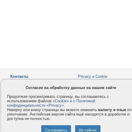
Контакты
Privacy и Cookie
Компания
Правила и условия
Согласие на обработку данных на нашем сайте
Услуги
Помощь
Продолжая просматривать страницу, вы соглашаетесь с
Как оплатить
Форумы
использованием файлов
«Cookie» и с Политикой
конфиденциальности «Privacy»
© 2008-2026
VMESTE.EU
.
- Все права защищены.
Наверху или внизу страницы вы можете изменить
валюту и язык
по
умолчанию. Английская версия сайта ещё находится в доработке и
доступна не полностью.