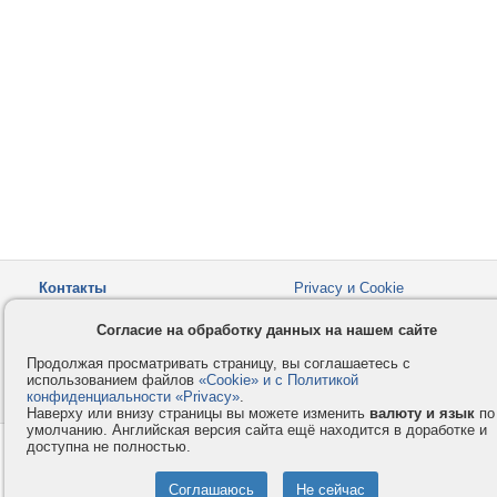
Контакты
Privacy и Cookie
Компания
Правила и условия
Согласие на обработку данных на нашем сайте
Услуги
Помощь
Продолжая просматривать страницу, вы соглашаетесь с
Как оплатить
Форумы
использованием файлов
«Cookie» и с Политикой
конфиденциальности «Privacy»
© 2008-2026
VMESTE.EU
.
- Все права защищены.
Наверху или внизу страницы вы можете изменить
валюту и язык
по
умолчанию. Английская версия сайта ещё находится в доработке и
доступна не полностью.