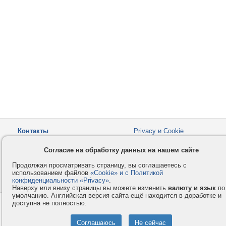
Контакты
Privacy и Cookie
Компания
Правила и условия
Согласие на обработку данных на нашем сайте
Услуги
Помощь
Продолжая просматривать страницу, вы соглашаетесь с
Как оплатить
Форумы
использованием файлов
«Cookie» и с Политикой
конфиденциальности «Privacy»
© 2008-2026
VMESTE.EU
.
- Все права защищены.
Наверху или внизу страницы вы можете изменить
валюту и язык
по
умолчанию. Английская версия сайта ещё находится в доработке и
доступна не полностью.