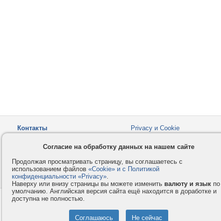
Контакты
Privacy и Cookie
Компания
Правила и условия
Согласие на обработку данных на нашем сайте
Услуги
Помощь
Продолжая просматривать страницу, вы соглашаетесь с
Как оплатить
Форумы
использованием файлов
«Cookie» и с Политикой
конфиденциальности «Privacy»
© 2008-2026
VMESTE.EU
.
- Все права защищены.
Наверху или внизу страницы вы можете изменить
валюту и язык
по
умолчанию. Английская версия сайта ещё находится в доработке и
доступна не полностью.