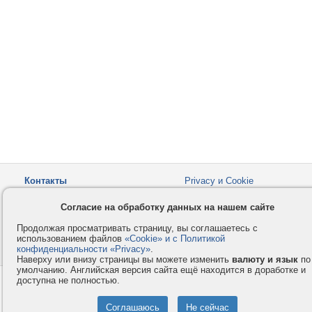
Контакты
Privacy и Cookie
Компания
Правила и условия
Согласие на обработку данных на нашем сайте
Услуги
Помощь
Продолжая просматривать страницу, вы соглашаетесь с
Как оплатить
Форумы
использованием файлов
«Cookie» и с Политикой
конфиденциальности «Privacy»
© 2008-2026
VMESTE.EU
.
- Все права защищены.
Наверху или внизу страницы вы можете изменить
валюту и язык
по
умолчанию. Английская версия сайта ещё находится в доработке и
доступна не полностью.