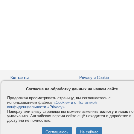
Контакты
Privacy и Cookie
Компания
Правила и условия
Согласие на обработку данных на нашем сайте
Услуги
Помощь
Продолжая просматривать страницу, вы соглашаетесь с
Как оплатить
Форумы
использованием файлов
«Cookie» и с Политикой
конфиденциальности «Privacy»
© 2008-2026
VMESTE.EU
.
- Все права защищены.
Наверху или внизу страницы вы можете изменить
валюту и язык
по
умолчанию. Английская версия сайта ещё находится в доработке и
доступна не полностью.