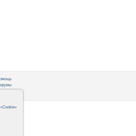
омощь
орумы
в
«Cookie»