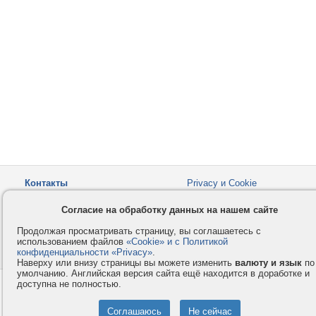
Контакты
Privacy и Cookie
Компания
Правила и условия
Согласие на обработку данных на нашем сайте
Услуги
Помощь
Продолжая просматривать страницу, вы соглашаетесь с
Как оплатить
Форумы
использованием файлов
«Cookie» и с Политикой
конфиденциальности «Privacy»
© 2008-2026
VMESTE.EU
.
- Все права защищены.
Наверху или внизу страницы вы можете изменить
валюту и язык
по
умолчанию. Английская версия сайта ещё находится в доработке и
доступна не полностью.