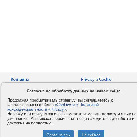
Контакты
Privacy и Cookie
Компания
Правила и условия
Согласие на обработку данных на нашем сайте
Услуги
Помощь
Продолжая просматривать страницу, вы соглашаетесь с
Как оплатить
Форумы
использованием файлов
«Cookie» и с Политикой
конфиденциальности «Privacy»
© 2008-2026
VMESTE.EU
.
- Все права защищены.
Наверху или внизу страницы вы можете изменить
валюту и язык
по
умолчанию. Английская версия сайта ещё находится в доработке и
доступна не полностью.