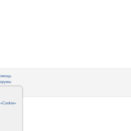
омощь
орумы
в
«Cookie»