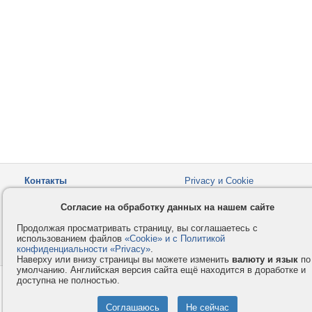
Контакты
Privacy и Cookie
Компания
Правила и условия
Согласие на обработку данных на нашем сайте
Услуги
Помощь
Продолжая просматривать страницу, вы соглашаетесь с
Как оплатить
Форумы
использованием файлов
«Cookie» и с Политикой
конфиденциальности «Privacy»
© 2008-2026
VMESTE.EU
.
- Все права защищены.
Наверху или внизу страницы вы можете изменить
валюту и язык
по
умолчанию. Английская версия сайта ещё находится в доработке и
доступна не полностью.