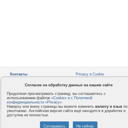
Контакты
Privacy и Cookie
Компания
Правила и условия
Согласие на обработку данных на нашем сайте
Услуги
Помощь
Продолжая просматривать страницу, вы соглашаетесь с
Как оплатить
Форумы
использованием файлов
«Cookie» и с Политикой
конфиденциальности «Privacy»
© 2008-2026
VMESTE.EU
.
- Все права защищены.
Наверху или внизу страницы вы можете изменить
валюту и язык
по
умолчанию. Английская версия сайта ещё находится в доработке и
доступна не полностью.